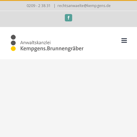
Zum
0209 - 2 38 31
|
rechtsanwaelte@kempgens.de
Inhalt
Facebook
springen