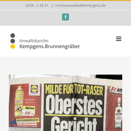
Zum
0209 - 2 38 31
|
rechtsanwaelte@kempgens.de
Inhalt
Facebook
springen