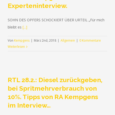
Experteninterview.
SOHN DES OPFERS SCHOCKIERT ÜBER URTEIL „Für mich
bleibt es
[...]
Von
Kempgens
|
März 2nd, 2018
|
Allgemein
|
0 Kommentare
Weiterlesen
RTL 28.2.: Diesel zurückgeben,
bei Spritmehrverbrauch von
10%. Tipps von RA Kempgens
im Interview…
RUFEN SIE UNS GERNE AN (+49) 0209 - 2 38 31