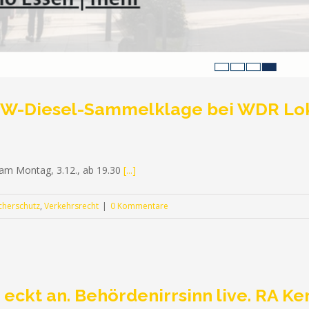
 VW-Diesel-Sammelklage bei WDR Lok
am Montag, 3.12., ab 19.30
[...]
cherschutz
,
Verkehrsrecht
|
0 Kommentare
e eckt an. Behördenirrsinn live. RA K