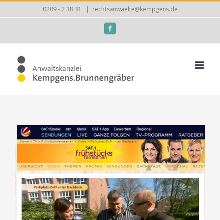
Zum
0209 - 2 38 31
|
rechtsanwaelte@kempgens.de
Inhalt
Facebook
springen