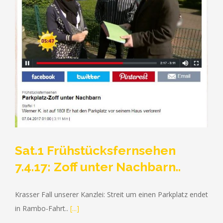
Sat.1 Frühstücksfernsehen
7.4.17: Zoff unter Nachbarn..
RUFEN SIE UNS GERNE AN (+49) 0209 - 2 38 31
Krasser Fall unserer Kanzlei: Streit um einen Parkplatz endet
in Rambo-Fahrt..
[...]