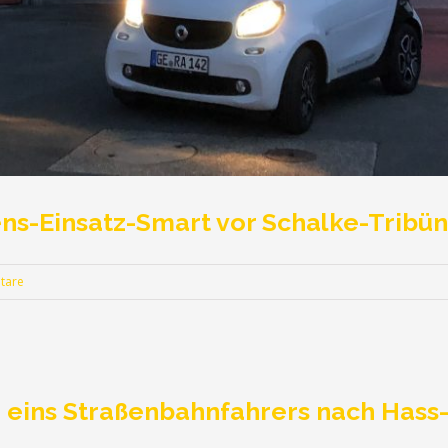
ns-Einsatz-Smart vor Schalke-Tribü
tare
g eins Straßenbahnfahrers nach Has