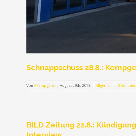
Schnappschuss 28.8.: Kempge
Von
AKempgens
|
August 29th, 2018
|
Allgemein
|
0 Kommen
BILD Zeitung 22.8.: Kündigun
Interview.