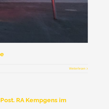
ne
Weiterlesen
s-Post. RA Kempgens im