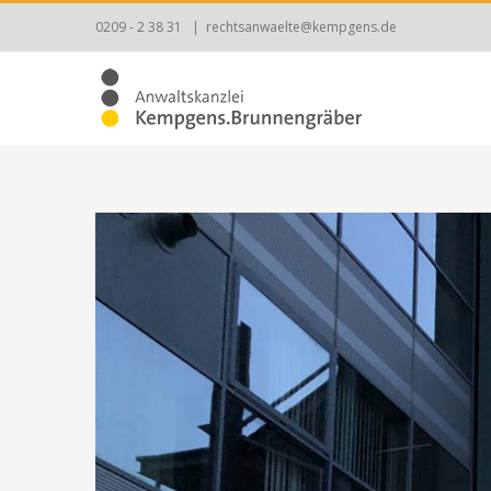
Zum
0209 - 2 38 31
|
rechtsanwaelte@kempgens.de
Inhalt
springen