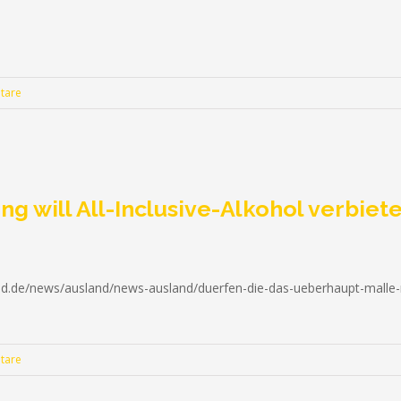
tare
ng will All-Inclusive-Alkohol verbiet
ld.de/news/ausland/news-ausland/duerfen-die-das-ueberhaupt-malle-reg
tare