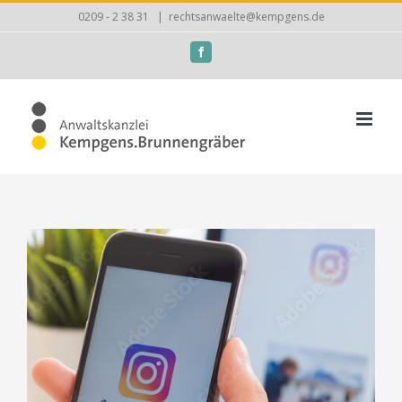
Zum
0209 - 2 38 31
|
rechtsanwaelte@kempgens.de
Inhalt
Facebook
springen