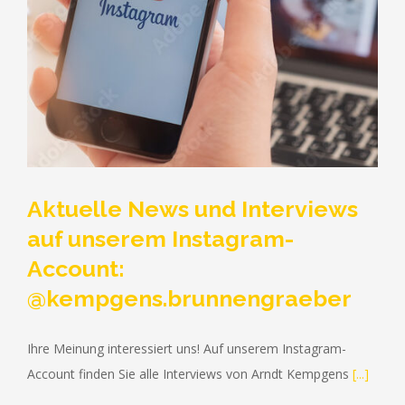
Aktuelle News und Interviews
auf unserem Instagram-
Account:
@kempgens.brunnengraeber
RUFEN SIE UNS GERNE AN (+49) 0209 - 2 38 31
Ihre Meinung interessiert uns! Auf unserem Instagram-
Account finden Sie alle Interviews von Arndt Kempgens
[...]