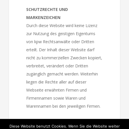
SCHUTZRECHTE UND
MARKENZEICHEN
Durch diese Website wird keine Lizenz
zur Nutzung des geistigen Eigentums
von kpw Rechtsanwälte oder Dritten
erteilt. Der Inhalt dieser Website darf
nicht zu kommerziellen Zwecken kopiert,
verbreitet, verändert oder Dritten
RUFEN SIE UNS GERNE AN (+49) 0209 - 2 38 31
zugänglich gemacht werden. Weiterhin
liegen die Rechte aller auf dieser
Webseite erwähnten Firmen und
Firmennamen sowie Waren und
© Copyright 2012 -
2026 | Rechtsanwälte Kempgens.
Warennamen bei den jeweiligen Firmen.
Brunnengräber Gelsenkirchen |
Impressum
|
Datenschutzerklärung
Facebook
Diese Website benutzt Cookies. Wenn Sie die Website weiter