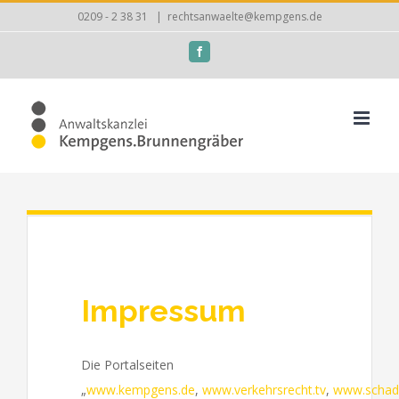
Zum
0209 - 2 38 31
|
rechtsanwaelte@kempgens.de
Inhalt
Facebook
springen
Impressum
Die Portalseiten
„
www.kempgens.de
,
www.verkehrsrecht.tv
,
www.schad