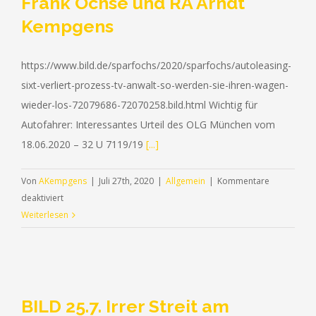
Frank Ochse und RA Arndt
Kempgens
https://www.bild.de/sparfochs/2020/sparfochs/autoleasing-
sixt-verliert-prozess-tv-anwalt-so-werden-sie-ihren-wagen-
wieder-los-72079686-72070258.bild.html Wichtig für
Autofahrer: Interessantes Urteil des OLG München vom
18.06.2020 – 32 U 7119/19
[...]
Von
AKempgens
|
Juli 27th, 2020
|
Allgemein
|
Kommentare
für
deaktiviert
27.7.
Weiterlesen
So
knacken
Sie
Ihren
aktuelle
BILD 25.7. Irrer Streit am
Leasingvertrag!