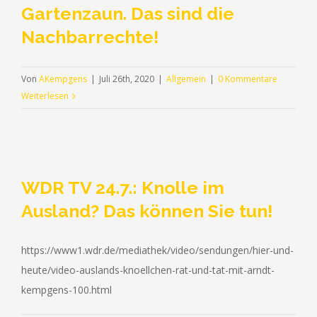
Gartenzaun. Das sind die
Eines
Nachbarrechte!
der
heutigen
Themen
Von
AKempgens
|
Juli 26th, 2020
|
Allgemein
|
0 Kommentare
in
Weiterlesen
der
tägliche
BILD-
online
Sendung
WDR TV 24.7.: Knolle im
„Sparfochs“
mit
Ausland? Das können Sie tun!
Moderator
Frank
https://www1.wdr.de/mediathek/video/sendungen/hier-und-
Ochse
heute/video-auslands-knoellchen-rat-und-tat-mit-arndt-
und
RA
kempgens-100.html
Arndt