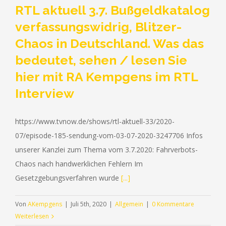
RTL aktuell 3.7. Bußgeldkatalog
verfassungswidrig, Blitzer-
Chaos in Deutschland. Was das
bedeutet, sehen / lesen Sie
hier mit RA Kempgens im RTL
Interview
https://www.tvnow.de/shows/rtl-aktuell-33/2020-
07/episode-185-sendung-vom-03-07-2020-3247706 Infos
unserer Kanzlei zum Thema vom 3.7.2020: Fahrverbots-
Chaos nach handwerklichen Fehlern Im
RUFEN SIE UNS GERNE AN (+49) 0209 - 2 38 31
Gesetzgebungsverfahren wurde
[...]
Von
AKempgens
|
Juli 5th, 2020
|
Allgemein
|
0 Kommentare
© Copyright 2012 -
2026 | Rechtsanwälte Kempgens.
Weiterlesen