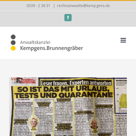
Zum
0209 - 2 38 31
|
rechtsanwaelte@kempgens.de
Inhalt
Facebook
springen