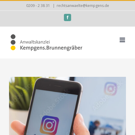
Zum
0209 - 2 38 31
|
rechtsanwaelte@kempgens.de
Inhalt
Facebook
springen