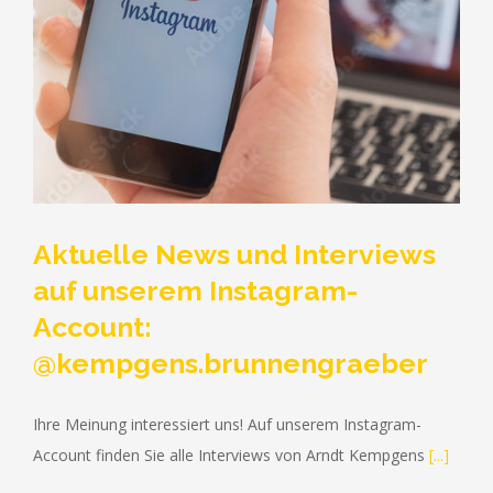
Aktuelle News und Interviews
auf unserem Instagram-
Account:
@kempgens.brunnengraeber
RUFEN SIE UNS GERNE AN (+49) 0209 - 2 38 31
Ihre Meinung interessiert uns! Auf unserem Instagram-
Account finden Sie alle Interviews von Arndt Kempgens
[...]