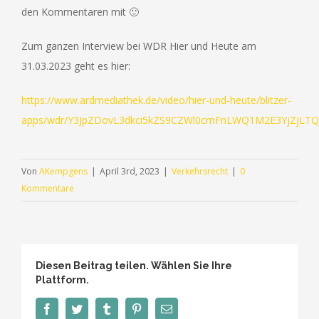
den Kommentaren mit 🙂
Zum ganzen Interview bei WDR Hier und Heute am
31.03.2023 geht es hier:
https://www.ardmediathek.de/video/hier-und-heute/blitzer-
apps/wdr/Y3JpZDovL3dkci5kZS9CZWl0cmFnLWQ1M2E3YjZj
Von
AKempgens
|
April 3rd, 2023
|
Verkehrsrecht
|
0
Kommentare
Diesen Beitrag teilen. Wählen Sie Ihre
Plattform.
Facebook
Twitter
Tumblr
Pinterest
E-