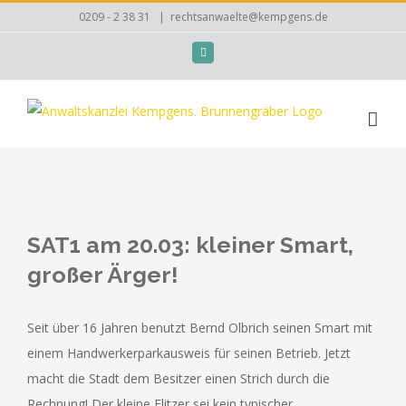
Zum
0209 - 2 38 31
|
rechtsanwaelte@kempgens.de
Inhalt
Facebook
springen
Zeige
grösseres
SAT1 am 20.03: kleiner Smart,
Bild
großer Ärger!
Seit über 16 Jahren benutzt Bernd Olbrich seinen Smart mit
einem Handwerkerparkausweis für seinen Betrieb. Jetzt
macht die Stadt dem Besitzer einen Strich durch die
Rechnung! Der kleine Flitzer sei kein typischer