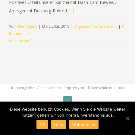
Positives Urteil unserer Kanzlei mit Dash-Cam Beweis /
Amtsgericht Duisburg-Ruhrort
[...]
Von
AKempgens
|
März 20th, 2019
|
Allgemein
,
Verkehrsrecht
|
0
Kommentare
Weiterlesen
RUFEN SIE UNS GERNE AN (+49) 0209 - 2 38 31
© Copyright 2012 -
2026 | Rechtsanwälte Kempgens.
Brunnengräber Gelsenkirchen |
Impressum
|
Datenschutzerklärung
Facebook
Diese Website benutzt Cookies. Wenn Sie die Website weiter
nutzen, gehen wir von Ihrem Einverständnis aus.
OK
Nein
Weiterlesen