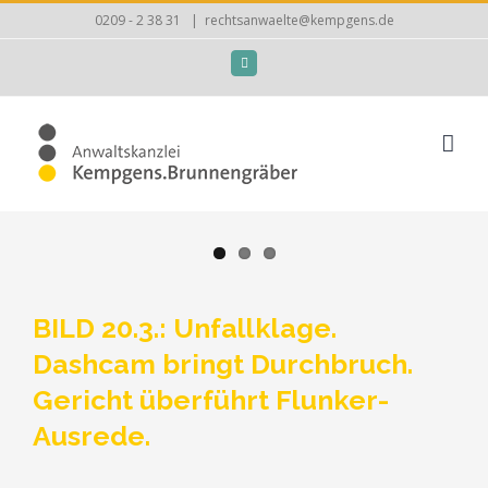
Zum
0209 - 2 38 31
|
rechtsanwaelte@kempgens.de
Inhalt
Facebook
springen
BILD 20.3.: Unfallklage.
Dashcam bringt Durchbruch.
Gericht überführt Flunker-
Ausrede.