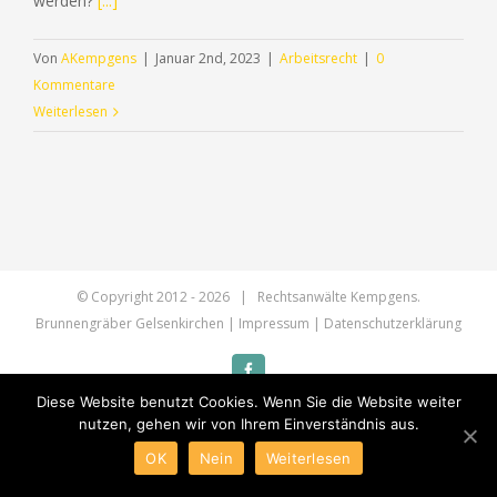
werden?
[...]
Von
AKempgens
|
Januar 2nd, 2023
|
Arbeitsrecht
|
0
Kommentare
Weiterlesen
RUFEN SIE UNS GERNE AN (+49) 0209 - 2 38 31
© Copyright 2012 -
2026 | Rechtsanwälte Kempgens.
Brunnengräber Gelsenkirchen |
Impressum
|
Datenschutzerklärung
Facebook
Diese Website benutzt Cookies. Wenn Sie die Website weiter
nutzen, gehen wir von Ihrem Einverständnis aus.
OK
Nein
Weiterlesen