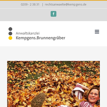
Zum
0209 - 2 38 31
|
rechtsanwaelte@kempgens.de
Inhalt
Facebook
springen