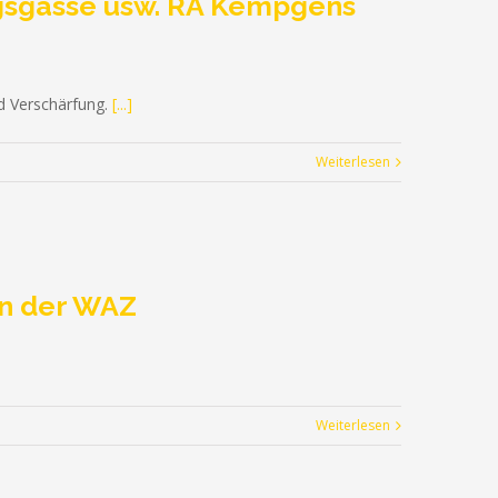
ngsgasse usw. RA Kempgens
nd Verschärfung.
[...]
Weiterlesen
 in der WAZ
Weiterlesen