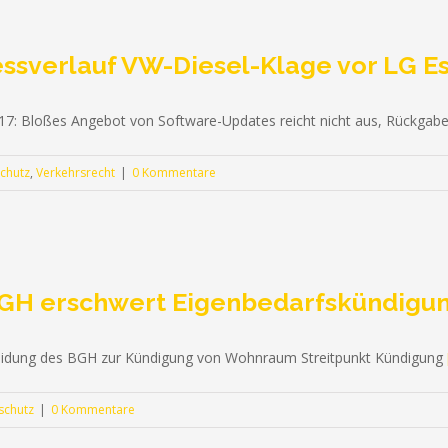
zessverlauf VW-Diesel-Klage vor LG E
17: Bloßes Angebot von Software-Updates reicht nicht aus, Rückga
chutz
,
Verkehrsrecht
|
0 Kommentare
: BGH erschwert Eigenbedarfskündigu
cheidung des BGH zur Kündigung von Wohnraum Streitpunkt Kündigung
schutz
|
0 Kommentare
räber Gelsenkirchen |
Impressum
|
Datenschutzerklärung