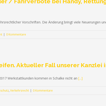
lder / Fahrverbote bei Handy, Rettu
hrsrechtlicher Vorschriften. Die Änderung bringt viele Neuerungen u
ht
|
0 Kommentare
ifen. Aktueller Fall unserer Kanzlei
.2017 Werkstattkunden kommen in Schalke nicht an
[...]
schutz
,
Verkehrsrecht
|
0 Kommentare