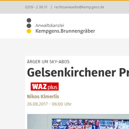
Zum
0209 - 2 38 31
|
rechtsanwaelte@kempgens.de
Inhalt
springen