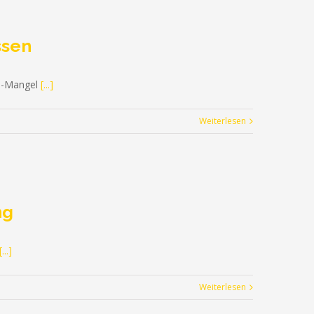
ssen
be-Mangel
[...]
Weiterlesen
ng
[...]
Weiterlesen
Facebook