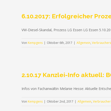
6.10.2017: Erfolgreicher Pro
VW-Diesel-Skandal, Prozess LG Essen LG Essen 5.10.20
Von
Kempgens
|
Oktober 6th, 2017
|
Allgemein
,
Verbrauchers
2.10.17 Kanzlei-Info aktuell
Infos von Fachanwältin Melanie Hesse: Aktuelle Ents
RUFEN SIE UNS GERNE AN (+49) 0209 - 2 38 31
Von
Kempgens
|
Oktober 2nd, 2017
|
Allgemein
,
Verbraucher
© Copyright 2012 -
2026 | Rechtsanwälte Kempgens. Brunneng