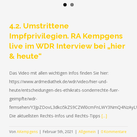
4.2. Umstrittene
Impfprivilegien. RA Kempgens
live im WDR Interview bei „hier
& heute“
Das Video mit allen wichtigen Infos finden Sie hier:
https://www.ardmediathek.de/wdr/video/hier-und-
heute/entscheidungen-des-ethikrats-sonderrechte-fuer-
geimpfte/wdr-
fernsehen/Y3JpZDovL3dkci5kZS9CZWl0cmFnLWY3NmQ4Nz
Die aktuellsten Rechts-Infos und Rechts-Tipps
[...]
Von
AKempgens
|
Februar 5th, 2021
|
Allgemein
|
0 Kommentare