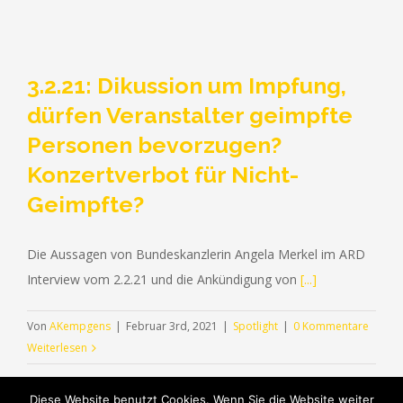
3.2.21: Dikussion um Impfung,
dürfen Veranstalter geimpfte
Personen bevorzugen?
Konzertverbot für Nicht-
Geimpfte?
RUFEN SIE UNS GERNE AN (+49) 0209 - 2 38 31
Die Aussagen von Bundeskanzlerin Angela Merkel im ARD
Interview vom 2.2.21 und die Ankündigung von
[...]
© Copyright 2012 -
2026 | Rechtsanwälte Kempgens.
Von
AKempgens
|
Februar 3rd, 2021
|
Spotlight
|
0 Kommentare
Brunnengräber Gelsenkirchen |
Impressum
|
Datenschutzerklärung
Weiterlesen
Facebook
Diese Website benutzt Cookies. Wenn Sie die Website weiter