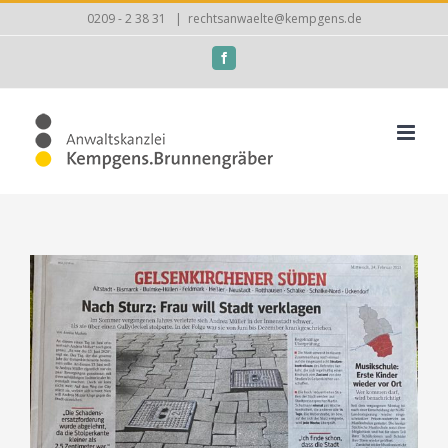
Zum
0209 - 2 38 31
|
rechtsanwaelte@kempgens.de
Inhalt
Facebook
springen