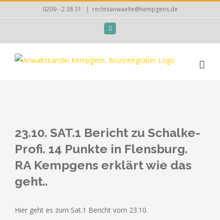
Zum
0209 - 2 38 31
|
rechtsanwaelte@kempgens.de
Inhalt
Facebook
springen
Zeige
grösseres
23.10. SAT.1 Bericht zu Schalke-
Bild
Profi. 14 Punkte in Flensburg.
RA Kempgens erklärt wie das
geht..
Hier geht es zum Sat.1 Bericht vom 23.10.