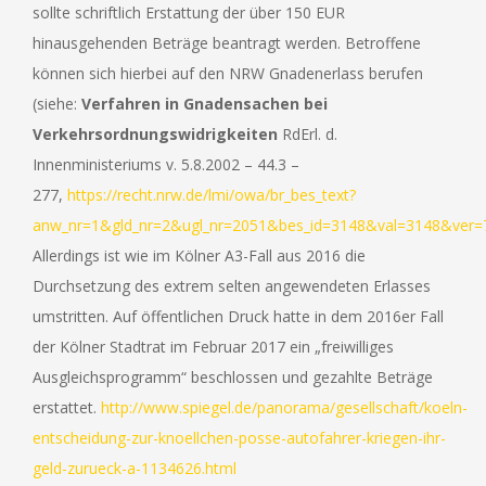
sollte schriftlich Erstattung der über 150 EUR
hinausgehenden Beträge beantragt werden. Betroffene
können sich hierbei auf den NRW Gnadenerlass berufen
(siehe:
Verfahren in Gnadensachen
bei
Verkehrsordnungswidrigkeiten
RdErl. d.
Innenministeriums v. 5.8.2002 – 44.3 –
277,
https://recht.nrw.de/lmi/owa/br_bes_text?
anw_nr=1&gld_nr=2&ugl_nr=2051&bes_id=3148&val=3148&ve
Allerdings ist wie im Kölner A3-Fall aus 2016 die
Durchsetzung des extrem selten angewendeten Erlasses
umstritten. Auf öffentlichen Druck hatte in dem 2016er Fall
der Kölner Stadtrat im Februar 2017 ein „freiwilliges
Ausgleichsprogramm“ beschlossen und gezahlte Beträge
erstattet.
http://www.spiegel.de/panorama/gesellschaft/koeln-
entscheidung-zur-knoellchen-posse-autofahrer-kriegen-ihr-
geld-zurueck-a-1134626.html