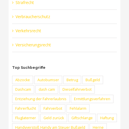
Strafrecht
Verbraucherschutz
Verkehrsrecht
Versicherungsrecht
Top Suchbegriffe
Abzocke
Autobumser
Betrug
Bußgeld
Dashcam
dash cam
Dieselfahrverbot
Entziehung der Fahrerlaubnis
Ermittlungsverfahren
Fahrerflucht
Fahrverbot
Fehlalarm
Fluglaterner
Geld zurück
Giftschlange
Haftung
Handyverstoß Handy am Steuer Bußgeld
Herne