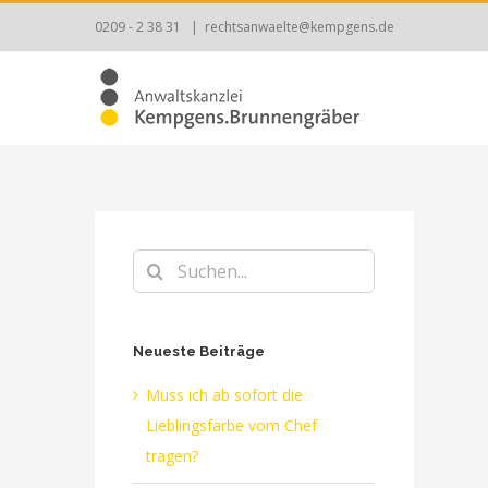
Zum
0209 - 2 38 31
|
rechtsanwaelte@kempgens.de
Inhalt
springen
Suche
nach:
Neueste Beiträge
Muss ich ab sofort die
Lieblingsfarbe vom Chef
tragen?