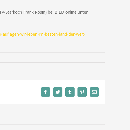
TV-Starkoch Frank Rosin) bei BILD online unter
o-auflagen-wir-leben-im-besten-land-der-welt-
Facebook
Twitter
Tumblr
Pinterest
E-
Mail