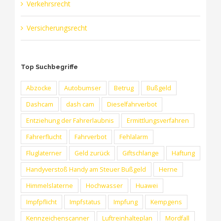
Verkehrsrecht
Versicherungsrecht
Top Suchbegriffe
Abzocke
Autobumser
Betrug
Bußgeld
Dashcam
dash cam
Dieselfahrverbot
Entziehung der Fahrerlaubnis
Ermittlungsverfahren
Fahrerflucht
Fahrverbot
Fehlalarm
Fluglaterner
Geld zurück
Giftschlange
Haftung
Handyverstoß Handy am Steuer Bußgeld
Herne
Himmelslaterne
Hochwasser
Huawei
Impfpflicht
Impfstatus
Impfung
Kempgens
Kennzeichenscanner
Luftreinhalteplan
Mordfall