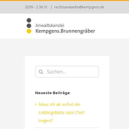
Zum
0209 - 2 38 31
|
rechtsanwaelte@kempgens.de
Inhalt
springen
Suche
nach:
Neueste Beiträge
Muss ich ab sofort die
Lieblingsfarbe vom Chef
tragen?