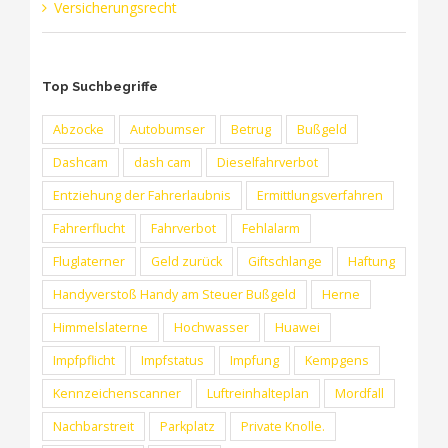
Versicherungsrecht
Top Suchbegriffe
Abzocke
Autobumser
Betrug
Bußgeld
Dashcam
dash cam
Dieselfahrverbot
Entziehung der Fahrerlaubnis
Ermittlungsverfahren
Fahrerflucht
Fahrverbot
Fehlalarm
Fluglaterner
Geld zurück
Giftschlange
Haftung
Handyverstoß Handy am Steuer Bußgeld
Herne
Himmelslaterne
Hochwasser
Huawei
Impfpflicht
Impfstatus
Impfung
Kempgens
Kennzeichenscanner
Luftreinhalteplan
Mordfall
Nachbarstreit
Parkplatz
Private Knolle.
RUFEN SIE UNS GERNE AN (+49) 0209 - 2 38 31