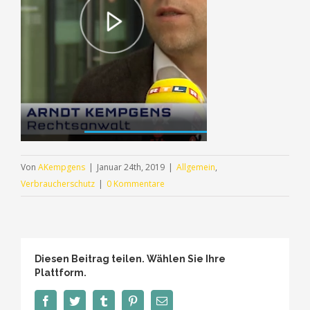
Von
AKempgens
|
Januar 24th, 2019
|
Allgemein
,
Verbraucherschutz
|
0 Kommentare
Diesen Beitrag teilen. Wählen Sie Ihre
Plattform.
Facebook
Twitter
Tumblr
Pinterest
E-