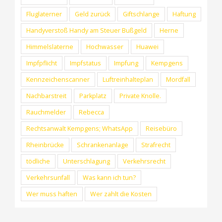
Fluglaterner
Geld zurück
Giftschlange
Haftung
Handyverstoß Handy am Steuer Bußgeld
Herne
Himmelslaterne
Hochwasser
Huawei
Impfpflicht
Impfstatus
Impfung
Kempgens
Kennzeichenscanner
Luftreinhalteplan
Mordfall
Nachbarstreit
Parkplatz
Private Knolle.
RUFEN SIE UNS GERNE AN (+49) 0209 - 2 38 31
Rauchmelder
Rebecca
Rechtsanwalt Kempgens; WhatsApp
Reisebüro
Rheinbrücke
Schrankenanlage
Strafrecht
© Copyright 2012 -
2026 | Rechtsanwälte Kempgens.
Brunnengräber Gelsenkirchen |
Impressum
|
Datenschutzerklärung
tödliche
Unterschlagung
Verkehrsrecht
Verkehrsunfall
Was kann ich tun?
Facebook
Wer muss haften
Wer zahlt die Kosten
Diese Website benutzt Cookies. Wenn Sie die Website weiter
nutzen, gehen wir von Ihrem Einverständnis aus.
OK
Nein
Weiterlesen