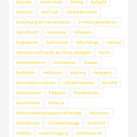
Abzocke
Autobumser
Betrug
Bußgeld
Dashcam
dash cam
Dieselfahrverbot
Entziehung der Fahrerlaubnis
Ermittlungsverfahren
Fahrerflucht
Fahrverbot
Fehlalarm
Fluglaterner
Geld zurück
Giftschlange
Haftung
Handyverstoß Handy am Steuer Bußgeld
Herne
Himmelslaterne
Hochwasser
Huawei
Impfpflicht
Impfstatus
Impfung
Kempgens
Kennzeichenscanner
Luftreinhalteplan
Mordfall
Nachbarstreit
Parkplatz
Private Knolle.
RUFEN SIE UNS GERNE AN (+49) 0209 - 2 38 31
Rauchmelder
Rebecca
Rechtsanwalt Kempgens; WhatsApp
Reisebüro
Rheinbrücke
Schrankenanlage
Strafrecht
© Copyright 2012 -
2026 | Rechtsanwälte Kempgens.
Brunnengräber Gelsenkirchen |
Impressum
|
Datenschutzerklärung
tödliche
Unterschlagung
Verkehrsrecht